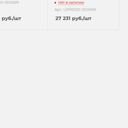
120-13GNSRt
Нет в наличии
Арт.: LSPRE120-13GNSRt
7
руб.
/шт
27 231
руб.
/шт