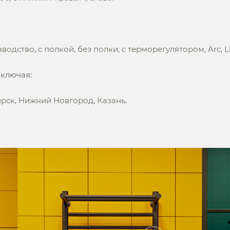
зводство
,
с полкой
,
без полки
,
c терморегулятором
,
Arc
,
L
включая:
ирск
,
Нижний Новгород
,
Казань
.