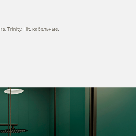
ira
,
Trinity
,
Hit
,
кабельные
.