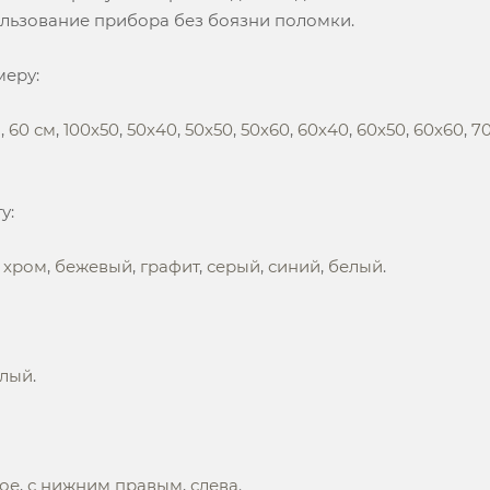
льзование прибора без боязни поломки.
меру:
м
,
60 см
,
100х50
,
50х40
,
50х50
,
50х60
,
60х40
,
60х50
,
60х60
,
7
у:
,
хром
,
бежевый
,
графит
,
серый
,
синий
,
белый
.
глый
.
ое
,
с нижним правым
,
слева
.