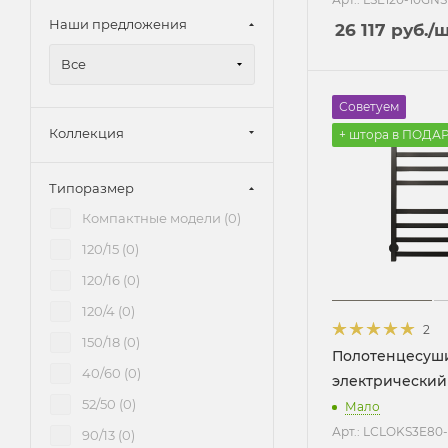
Наши предложения
26 117
руб.
/
Все
Советуем
Коллекция
+ штора в ПОДА
Типоразмер
Компактные модели (
0
)
120/15 (
0
)
120/16 (
0
)
120/4 (
0
)
2
150/18 (
0
)
Полотенцесуш
40/60 (
0
)
электрический
52/50 (
0
)
Мало
Арт.: LСLOKS3E80
90/13 (
0
)