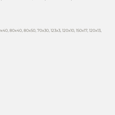
0х40
,
80х40
,
80х50
,
70х30
,
123х3
,
120х10
,
150х17
,
120х13
,