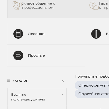
Живое общение с
Гара
профессионалом
от п
Лесенки
В
Простые
Популярные подбо
КАТАЛОГ
С терморегуля
Оружейная стал
Водяные
полотенцесушители