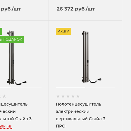
руб.
/шт
26 372
руб.
/шт
а
Акция
 в ПОДАРОК
нцесушитель
Полотенцесушитель
ический
электрический
льный Стайл 3
вертикальный Стайл 3
ПРО
наличии