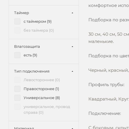
комфортное испо
Oktava Slim 3 (
1
)
Таймер
Oktava Slim 5 (
0
)
Подборка по раз
с таймером (
9
)
Roof (
0
)
без таймера (
0
)
30 см
,
40 см
,
50 с
Roof Lux (
0
)
маленькие
.
S (
0
)
Влагозащита
Sky (
0
)
есть (
9
)
Подборка по цвет
Sky PRO (
0
)
Черный
,
красный
Sparta (
0
)
Тип подключения
Style (
1
)
Левостороннее (
0
)
Профиль трубы:
Style 3 (
1
)
Правосторонее (
1
)
Style 4 (
1
)
Универсальное (
8
)
Квадратный
,
Кру
Style Pro (
2
)
универсальное, провод
справа (
0
)
Подключение:
Trinity (
2
)
Гэтсби (
0
)
С боковым
,
скрыт
Материал