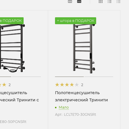
 в ПОДАРОК
+ штора в ПОДАРОК
2
2
нцесушитель
Полотенцесушитель
ческий Тринити с
электрический Тринити
Мало
Арт.: LСLTE70-30GNSRt
LTE80-50PGNSRt