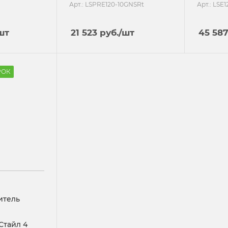
Арт.: LSPRE120-10GNSRt
Арт.: LSE
шт
21 523
руб.
/шт
45 58
РОК
итель
Стайл 4