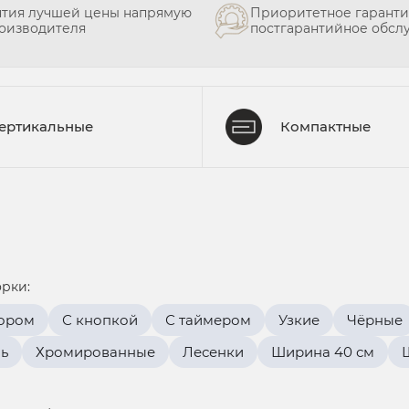
нтия лучшей цены напрямую
Приоритетное гаранти
роизводителя
постгарантийное обсл
ертикальные
Компактные
рки:
тором
С кнопкой
С таймером
Узкие
Чёрные
ь
Хромированные
Лесенки
Ширина 40 см