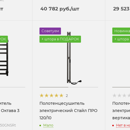
шт
40 782
руб.
/шт
29 523
Советуем
Новинк
РОК
+ штора в ПОДАРОК
+ штора
2
итель
Полотенцесушитель
Полоте
 Октава 3
электрический Стайл ПРО
электр
120/10
вертика
-50GNSRt
Мало
Нет в 