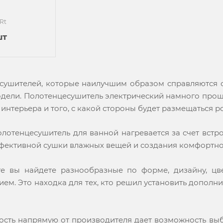
SRt
шт
сушителей, которые наилучшим образом справляются 
дели. Полотенцесушитель электрический намного проще
 интерьера и того, с какой стороны будет размещаться 
лотенцесушитель для ванной нагревается за счет встр
ффективной сушки влажных вещей и создания комфортн
е вы найдете разнообразные по форме, дизайну, цве
ем. Это находка для тех, кто решил установить допол
сть напрямую от производителя дает возможность выбр