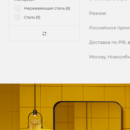
Гэтсби 3 (
0
)
Нержавеющая сталь (
6
)
Разное:
Стайл (
0
)
Сталь (
9
)
Стайл 2 (
0
)
Российское прои
Стайл 2 ПРО (
0
)
Стайл 3 (
0
)
Доставка по РФ, 
Стайл 4 (
0
)
Москву
,
Новосиб
Стайл 5 (
0
)