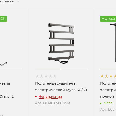
астание)
РОК
+ штора
итель
Полотенцесушитель
Полоте
электрический Муза 60/50
электри
Стайл 2
полкой
Нет в наличии
Арт.: DGM60-50GNSRt
Мало
Арт.: LС
SRt