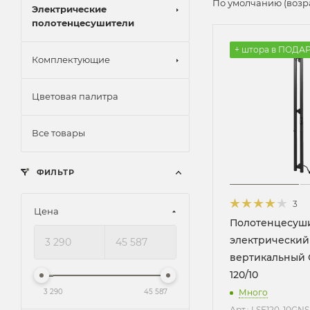
По умолчанию (возр
Электрические
полотенцесушители
+ штора в ПОДА
Комплектующие
Цветовая палитра
Все товары
ФИЛЬТР
3
Цена
Полотенцесуш
электрический
вертикальный 
120/10
Много
3 290
45 587
Арт.: LSE120-10GN