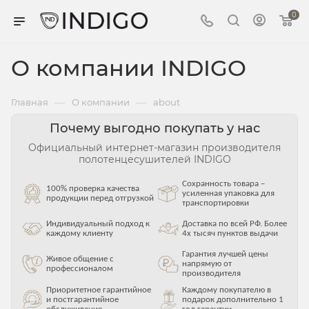
0
О компании INDIGO
—
—
Главная
О компании
about
Почему выгодно покупать у нас
Официальный интернет-магазин производителя
полотенцесушителей INDIGO
Сохранность товара –
100% проверка качества
усиленная упаковка для
продукции перед отгрузкой
транспортировки
Индивидуальный подход к
Доставка по всей РФ. Более
каждому клиенту
4х тысяч пунктов выдачи
Гарантия лучшей цены
Живое общение с
напрямую от
профессионалом
производителя
Приоритетное гарантийное
Каждому покупателю в
и постгарантийное
подарок дополнительно 1