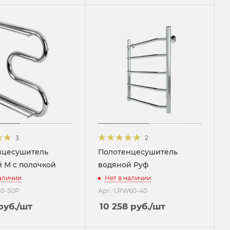
3
2
нцесушитель
Полотенцесушитель
 М с полочкой
водяной Руф
наличии
Нет в наличии
50-50P
Арт.: LRW60-40
руб.
/шт
10 258
руб.
/шт