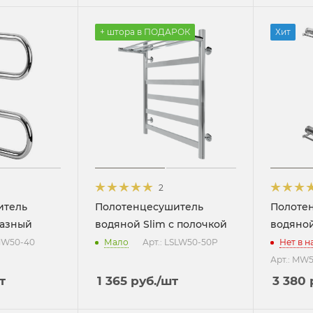
+ штора в ПОДАРОК
Хит
2
итель
Полотенцесушитель
Полоте
разный
водяной Slim с полочкой
водяной
 MW50-40
Мало
Арт.: LSLW50-50P
Нет в 
Арт.: MW
т
1 365
руб.
/шт
3 380