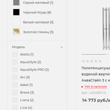
Серый матовый (
1
)
80/21 (
1
)
Черный Муар (
8
)
80/7 (
1
)
Белый матовый (
3
)
32/40 (
1
)
32/50 (
1
)
Золотой глянец (
5
)
32/60 (
2
)
60/32 (
1
)
Модель
50/40 (
10
)
Aletto (
1
)
50/50 (
11
)
AquaStyle (
2
)
Полотенцесуш
50/60 (
10
)
AquaStyle PRO (
2
)
водяной верти
50/70 (
3
)
Arc (
3
)
АкваСтайл 3 с
50/80 (
1
)
Askel (
1
)
Нет в наличии
60/30 (
1
)
Brace (
3
)
Арт.: LASW80-14
60/40 (
18
)
14 773
руб.
/
Liana (
2
)
60/50 (
18
)
Line (
4
)