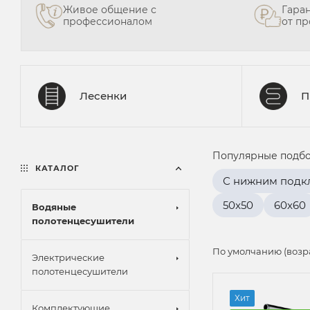
Живое общение с
Гара
профессионалом
от п
Лесенки
П
Популярные подбо
КАТАЛОГ
С нижним подк
50x50
60x60
Водяные
полотенцесушители
По умолчанию (возр
Электрические
полотенцесушители
Хит
Комплектующие