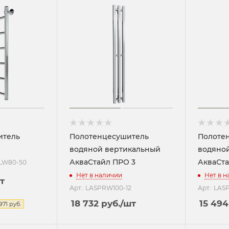
итель
Полотенцесушитель
Полоте
водяной вертикальный
водяно
АкваСтайл ПРО 3
АкваСта
LLW80-50
Нет в наличии
Нет в 
т
Арт.: LASPRW100-12
Арт.: LA
18 732
руб.
/шт
15 494
971
руб.