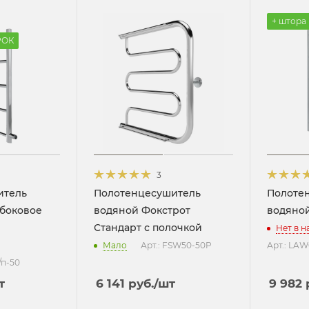
+ штора
РОК
3
итель
Полотенцесушитель
Полоте
 боковое
водяной Фокстрот
водяно
Стандарт с полочкой
Нет в 
Мало
Арт.: FSW50-50P
Арт.: LA
/п-50
т
6 141
руб.
/шт
9 982