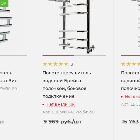
РОК
3
итель
Полотенцесушитель
Полоте
рот Зип
водяной Брейс с
водяной
полочкой, боковое
полочк
FZW50-50
подключение
Нет в 
Нет в наличии
Арт.: LB
Арт.: LBCW60-40PR-б/п-50
шт
9 969
руб.
/шт
15 763