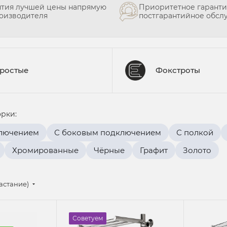
нтия лучшей цены напрямую
Приоритетное гаранти
роизводителя
постгарантийное обсл
ростые
Фокстроты
рки:
лючением
С боковым подключением
С полкой
Хромированные
Чёрные
Графит
Золото
астание)
Советуем