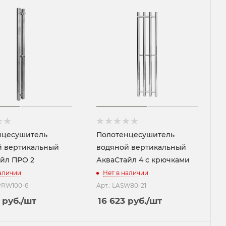
нцесушитель
Полотенцесушитель
й вертикальный
водяной вертикальный
йл ПРО 2
АкваСтайл 4 с крючками
наличии
Нет в наличии
SPRW100-6
Арт.: LASW80-21
руб.
/шт
16 623
руб.
/шт