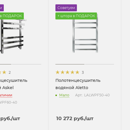
м
Советуем
 в ПОДАРОК
+ штора в ПОДАРОК
2
3
нцесушитель
Полотенцесушитель
 Askel
водяной Aletto
наличии
Мало
Арт.: LALWPF50-40
SWPF60-40
руб.
/шт
10 272
руб.
/шт