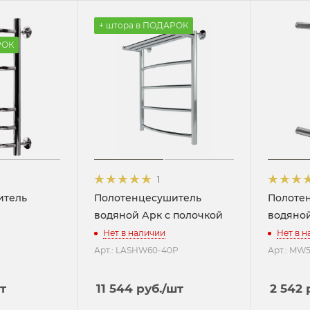
+ штора в ПОДАРОК
РОК
1
итель
Полотенцесушитель
Полоте
водяной Арк с полочкой
водяно
Нет в наличии
Нет в 
Арт.: LASHW60-40P
Арт.: MW5
т
11 544
руб.
/шт
2 542
р