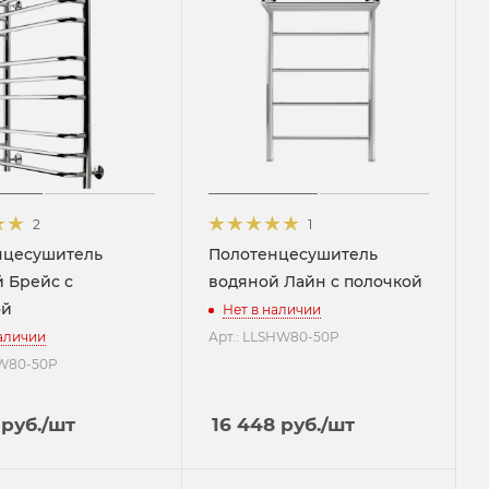
2
1
нцесушитель
Полотенцесушитель
 Брейс с
водяной Лайн с полочкой
ой
Нет в наличии
наличии
Арт.: LLSHW80-50P
CW80-50P
руб.
/шт
16 448
руб.
/шт