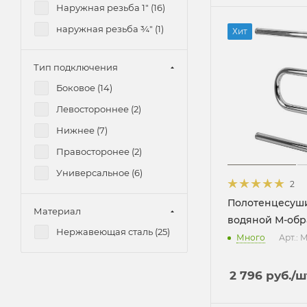
100/40 (
2
)
Наружная резьба 1" (
16
)
100/50 (
7
)
наружная резьба ¾" (
1
)
Хит
100/60 (
2
)
110/40 (
3
)
Тип подключения
110/50 (
3
)
Боковое (
14
)
110/60 (
3
)
Левостороннее (
2
)
120/40 (
2
)
Нижнее (
7
)
120/50 (
2
)
Правосторонее (
2
)
120/60 (
2
)
Универсальное (
6
)
2
130/40 (
2
)
Полотенцесуш
Материал
130/50 (
2
)
водяной М-об
Нержавеющая сталь (
25
)
130/60 (
2
)
Много
Арт.:
2 796
руб.
/ш