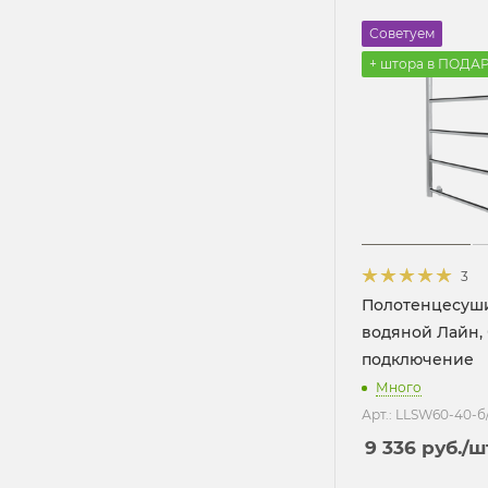
Советуем
+ штора в ПОДА
3
Полотенцесуш
водяной Лайн,
подключение
Много
Арт.: LLSW60-40-б
9 336
руб.
/ш