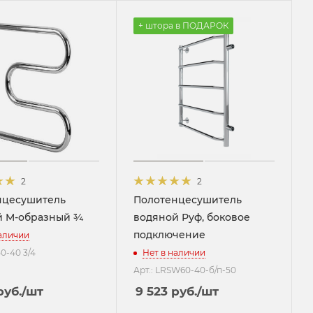
+ штора в ПОДАРОК
2
2
нцесушитель
Полотенцесушитель
й M-образный ¾
водяной Руф, боковое
подключение
наличии
0-40 3/4
Нет в наличии
Арт.: LRSW60-40-б/п-50
уб.
/шт
9 523
руб.
/шт