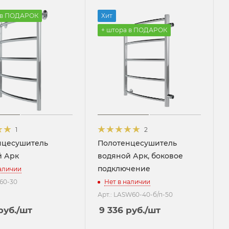
 в ПОДАРОК
Хит
+ штора в ПОДАРОК
1
2
нцесушитель
Полотенцесушитель
й Арк
водяной Арк, боковое
подключение
наличии
W60-30
Нет в наличии
Арт.: LASW60-40-б/п-50
руб.
/шт
9 336
руб.
/шт