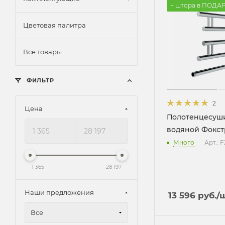
+ штора в ПОДА
Цветовая палитра
Все товары
ФИЛЬТР
2
Цена
Полотенцесуш
водяной Фокст
Много
Арт.: 
1 365
28 197
Наши предложения
13 596
руб.
/
Все