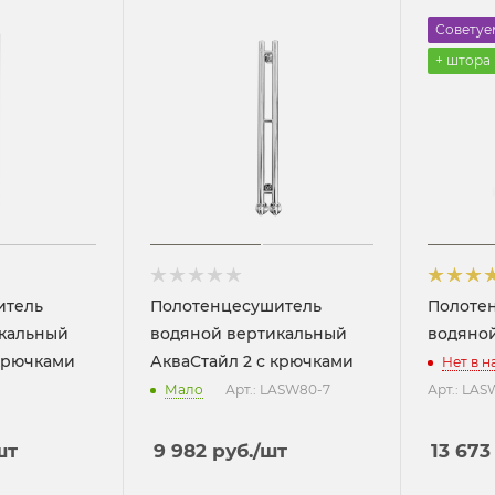
Советуе
+ штора
итель
Полотенцесушитель
Полоте
кальный
водяной вертикальный
водяной
 крючками
АкваСтайл 2 с крючками
Нет в 
Мало
Арт.: LASW80-7
Арт.: LA
шт
9 982
руб.
/шт
13 673