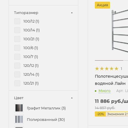
Акция
Типоразмер
100/12 (
1
)
100/14 (
1
)
100/21 (
1
)
100/6 (
1
)
100/7 (
1
)
120/12 (
1
)
1
120/14 (
1
)
Полотенцесуш
120/21 (
1
)
водяной Лайн
Много
Арт.: 
120/6 (
1
)
Цвет
11 886
руб.
/ш
120/7 (
1
)
14 857
руб.
Графит Металлик (
3
)
140/14 (
1
)
-
20
%
Экономия
2 
140/7 (
1
)
Полированный (
30
)
80/14 (
1
)