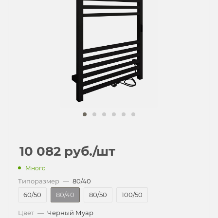
10 082
руб.
/шт
Много
Типоразмер
—
80/40
60/50
80/40
80/50
100/50
Цвет
—
Черный Муар