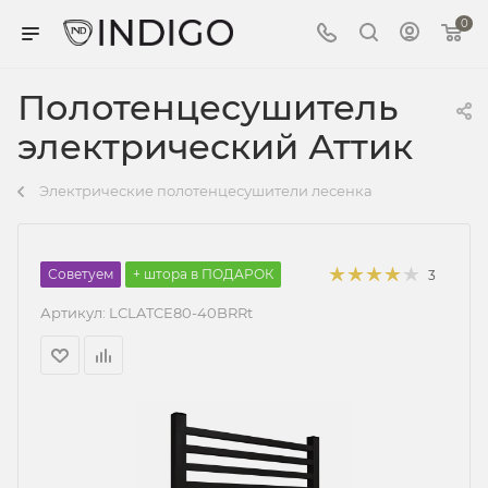
0
Полотенцесушитель
электрический Аттик
Электрические полотенцесушители лесенка
Советуем
+ штора в ПОДАРОК
3
Артикул:
LСLATCE80-40BRRt