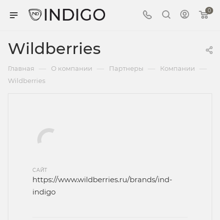
0
Wildberries
—
—
—
—
Главная
О компании
Партнеры
Компании
Wildberries
САЙТ
https://www.wildberries.ru/brands/ind-
indigo