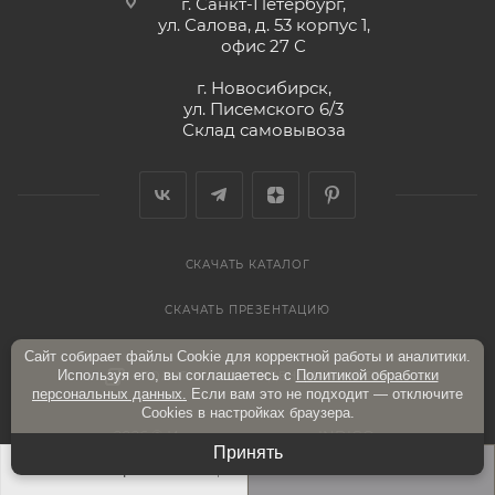
г. Санкт-Петербург,
ул. Салова, д. 53 корпус 1,
офис 27 С
г. Новосибирск,
ул. Писемского 6/3
Склад самовывоза
СКАЧАТЬ КАТАЛОГ
СКАЧАТЬ ПРЕЗЕНТАЦИЮ
Сайт собирает файлы Cookie для корректной работы и аналитики.
Используя его, вы соглашаетесь с
Политикой обработки
ПОЛИТИКА КОНФИДЕНЦИАЛЬНОСТИ
персональных данных.
Если вам это не подходит — отключите
Cookies в настройках браузера.
2026 © Интернет-магазин «INDIGO»
Принять
В КОРЗИНУ