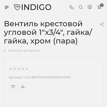
0
Вентиль крестовой
угловой 1"х3/4", гайка/
гайка, хром (пара)
Вентили запорные
Артикул:
LUX-8501SH1005/4706SH1005