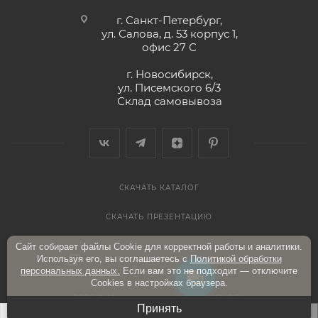
г. Санкт-Петербург,
ул. Салова, д. 53 корпус 1,
офис 27 С
г. Новосибирск,
ул. Писемского 6/3
Склад самовывоза
СКАЧАТЬ КАТАЛОГ
СКАЧАТЬ ПРЕЗЕНТАЦИЮ
Сайт собирает файлы Cookie для корректной работы и аналитики.
Используя его, вы соглашаетесь с
Политикой обработки
ПОЛИТИКА КОНФИДЕНЦИАЛЬНОСТИ
персональных данных.
Если вам это не подходит — отключите
Cookies в настройках браузера.
2026 © Интернет-магазин «INDIGO»
Принять