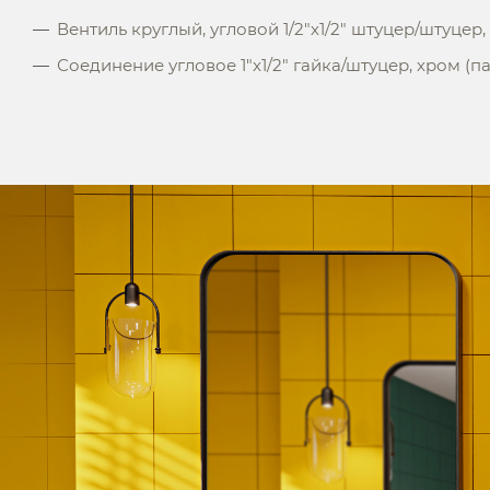
Вентиль круглый, угловой 1/2"х1/2" штуцер/штуцер,
Соединение угловое 1"x1/2" гайка/штуцер, хром (п