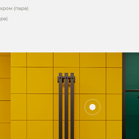
 хром (пара)
ара)