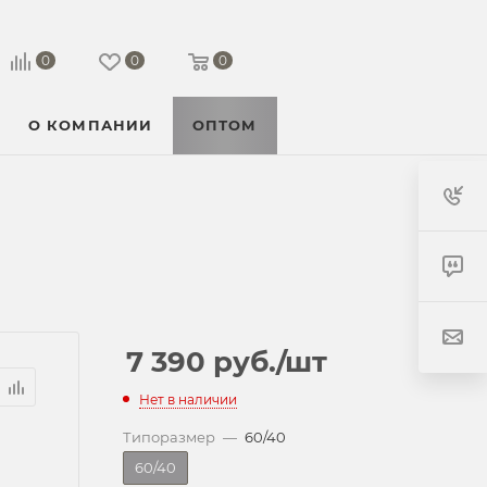
0
0
0
О КОМПАНИИ
ОПТОМ
7 390
руб.
/шт
Нет в наличии
Типоразмер
—
60/40
60/40