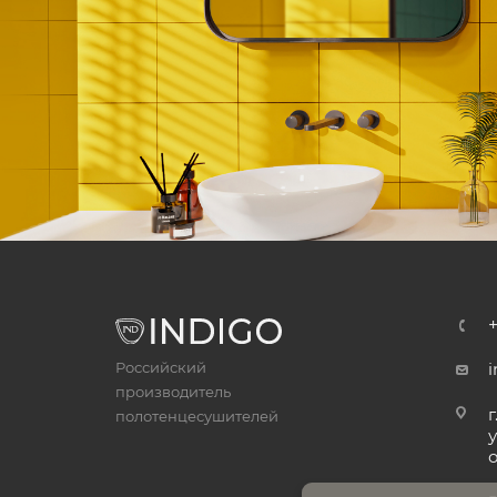
Российский
i
производитель
г
полотенцесушителей
у