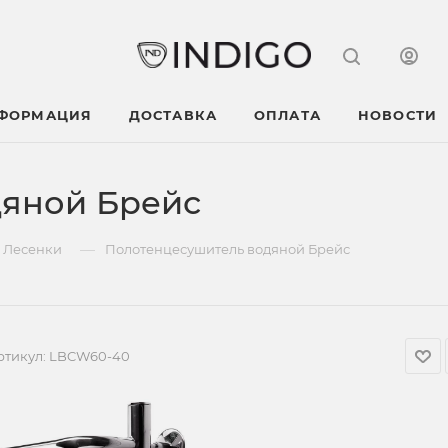
НФОРМАЦИЯ
ДОСТАВКА
ОПЛАТА
НОВОСТИ
дяной Брейс
—
Лесенки
Полотенцесушитель водяной Брейс
ртикул:
LBCW60-40