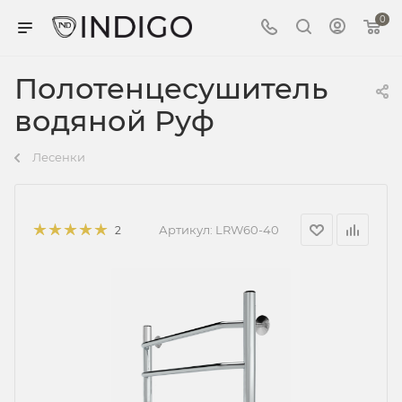
0
Полотенцесушитель
водяной Руф
Лесенки
Артикул:
LRW60-40
2