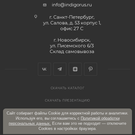
info@indigorus.ru
г. Санкт-Петербург,
ул. Салова, д. 53 корпус 1,
офис 27 С
г. Новосибирск,
ул. Писемского 6/3
Склад самовывоза
СКАЧАТЬ КАТАЛОГ
СКАЧАТЬ ПРЕЗЕНТАЦИЮ
Сайт собирает файлы Cookie для корректной работы и аналитики.
Используя его, вы соглашаетесь с
Политикой обработки
ПОЛИТИКА КОНФИДЕНЦИАЛЬНОСТИ
персональных данных.
Если вам это не подходит — отключите
Cookies в настройках браузера.
2026 © Интернет-магазин «INDIGO»