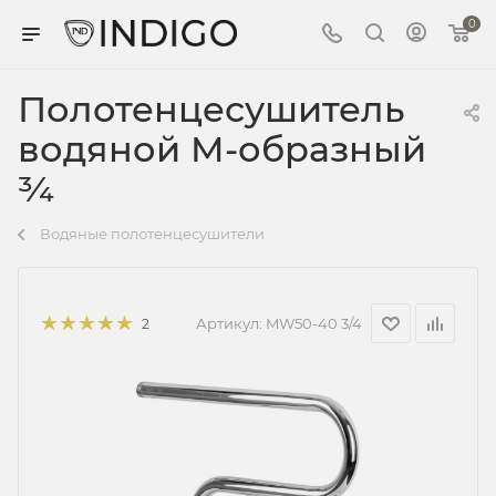
0
Полотенцесушитель
водяной M-образный
¾
Водяные полотенцесушители
Артикул:
MW50-40 3/4
2