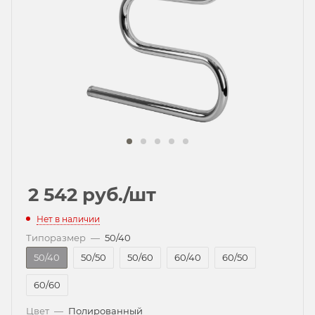
2 542
руб.
/шт
Нет в наличии
Типоразмер
—
50/40
50/40
50/50
50/60
60/40
60/50
60/60
Цвет
—
Полированный