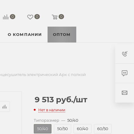
0
0
0
О КОМПАНИИ
ОПТОМ
нцесушитель электрический Арк с полкой
9 513
руб.
/шт
Нет в наличии
Типоразмер
—
50/40
50/40
50/50
60/40
60/50