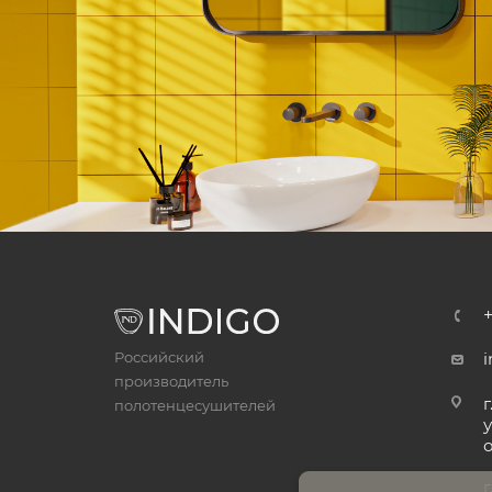
Российский
i
производитель
г
полотенцесушителей
у