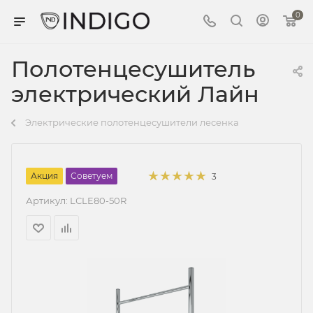
0
Полотенцесушитель
электрический Лайн
Электрические полотенцесушители лесенка
Акция
Советуем
3
Артикул:
LСLE80-50R