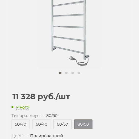
11 328
руб.
/шт
Много
Типоразмер
—
80/50
50/40
60/40
60/50
80/50
Цвет
—
Полированный