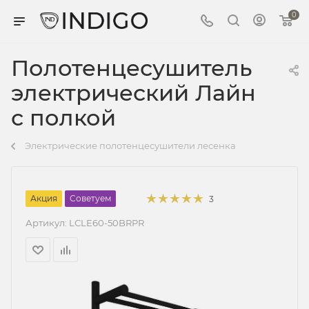
0
Полотенцесушитель
электрический Лайн
с полкой
Электрические полотенцесушители лесенка
Акция
Советуем
3
Артикул:
LСLE60-50BRPR