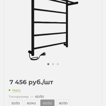
7 456
руб.
/шт
Мало
Типоразмер
—
60/50
50/50
60/40
60/50
80/50