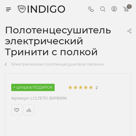
0
Полотенцесушитель
электрический
Тринити с полкой
Электрические полотенцесушители лесенка
+ штора в ПОДАРОК
2
Артикул:
LСLTE70-30PBRRt