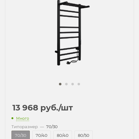
13 968
руб.
/шт
Много
Типоразмер
—
70/30
70/30
70/40
80/40
80/50