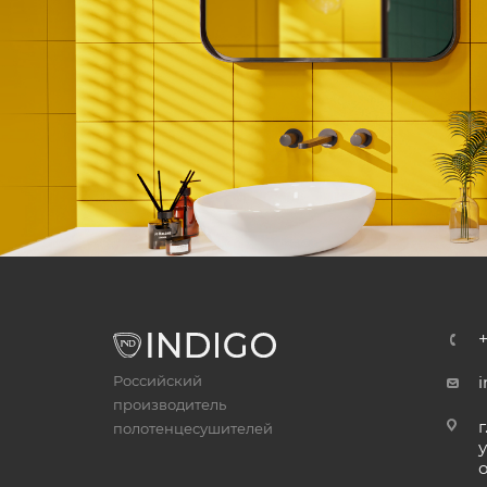
Российский
i
производитель
г
полотенцесушителей
у