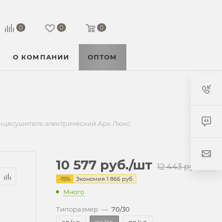
0
0
0
О КОМПАНИИ
ОПТОМ
нцесушитель электрический Арк Люкс
10 577
руб.
/шт
12 443
руб.
-
15
%
Экономия
1 866
руб.
Много
Типоразмер
—
70/30