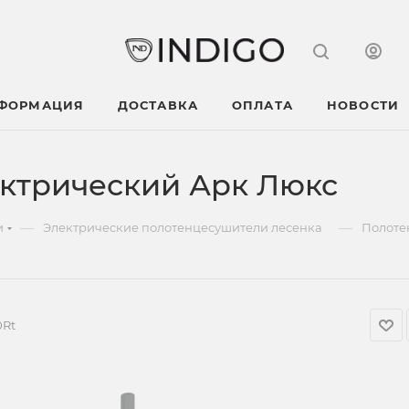
НФОРМАЦИЯ
ДОСТАВКА
ОПЛАТА
НОВОСТИ
ктрический Арк Люкс
—
—
и
Электрические полотенцесушители лесенка
Полоте
0Rt