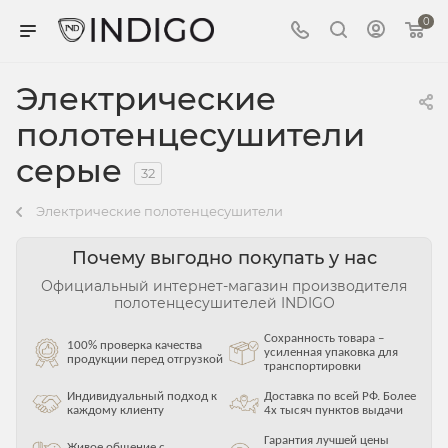
0
Электрические
полотенцесушители
серые
32
Электрические полотенцесушители
Почему выгодно покупать у нас
Официальный интернет-магазин производителя
полотенцесушителей INDIGO
Сохранность товара –
100% проверка качества
усиленная упаковка для
продукции перед отгрузкой
транспортировки
Индивидуальный подход к
Доставка по всей РФ. Более
каждому клиенту
4х тысяч пунктов выдачи
Гарантия лучшей цены
Живое общение с