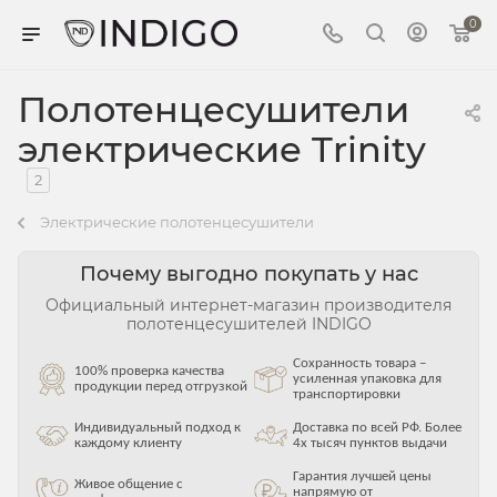
0
Полотенцесушители
электрические Trinity
2
Электрические полотенцесушители
Почему выгодно покупать у нас
Официальный интернет-магазин производителя
полотенцесушителей INDIGO
Сохранность товара –
100% проверка качества
усиленная упаковка для
продукции перед отгрузкой
транспортировки
Индивидуальный подход к
Доставка по всей РФ. Более
каждому клиенту
4х тысяч пунктов выдачи
Гарантия лучшей цены
Живое общение с
напрямую от