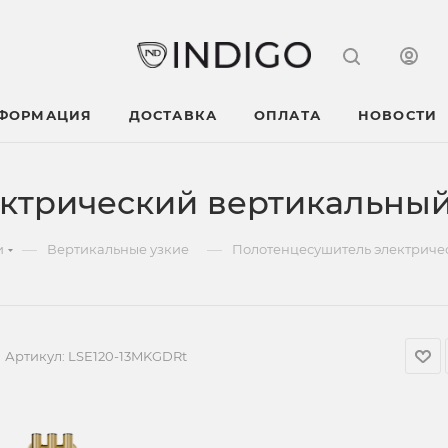
НФОРМАЦИЯ
ДОСТАВКА
ОПЛАТА
НОВОСТИ
ктрический вертикальный
—
—
и
Вертикальные узкие
Полотенцесушитель электричес
Артикул:
LSE120-13MKGDRt