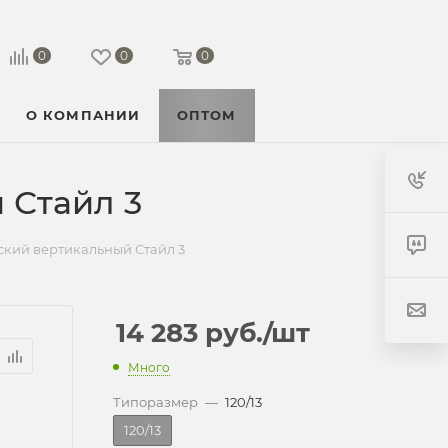
0
0
0
О КОМПАНИИ
ОПТОМ
 Стайл 3
кий вертикальный Стайл 3
14 283
руб.
/шт
Много
Типоразмер
—
120/13
120/13