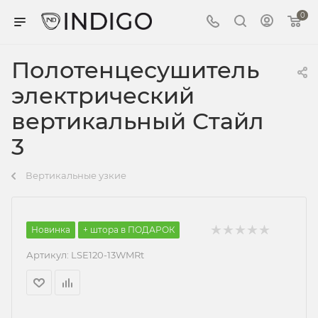
0
Полотенцесушитель
электрический
вертикальный Стайл
3
Вертикальные узкие
Новинка
+ штора в ПОДАРОК
Артикул:
LSE120-13WMRt