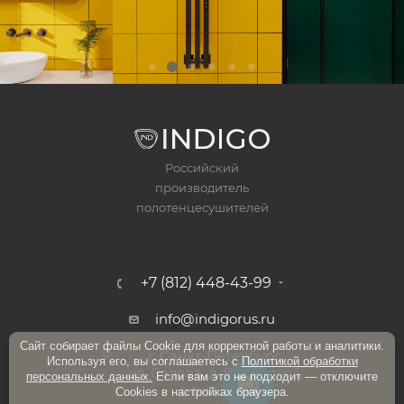
Российский
производитель
полотенцесушителей
+7 (812) 448-43-99
info@indigorus.ru
Сайт собирает файлы Cookie для корректной работы и аналитики.
г. Санкт-Петербург,
Используя его, вы соглашаетесь с
Политикой обработки
ул. Салова, д. 53 корпус 1,
персональных данных.
Если вам это не подходит — отключите
офис 27 С
Cookies в настройках браузера.