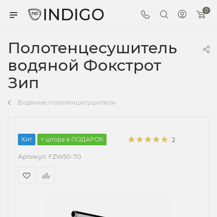
0
Полотенцесушитель
водяной Фокстрот
Зип
Водяные полотенцесушители
Хит
+ штора в ПОДАРОК
2
Артикул:
FZW50-70