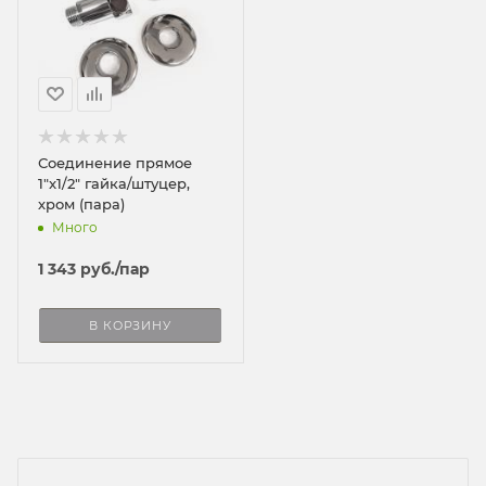
Соединение прямое
1"x1/2" гайка/штуцер,
хром (пара)
Много
1 343
руб.
/пар
В КОРЗИНУ