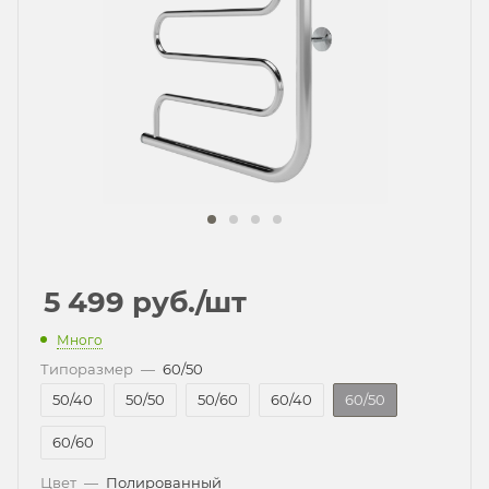
5 499
руб.
/шт
Много
Типоразмер
—
60/50
50/40
50/50
50/60
60/40
60/50
60/60
Цвет
—
Полированный