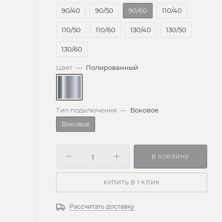
90/40
90/50
90/60
110/40
110/50
110/60
130/40
130/50
130/60
Цвет
—
Полированный
Тип подключения
—
Боковое
Боковое
В КОРЗИНУ
КУПИТЬ В 1 КЛИК
Рассчитать доставку