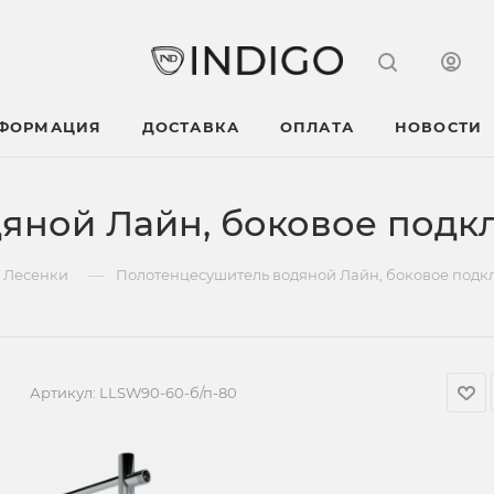
НФОРМАЦИЯ
ДОСТАВКА
ОПЛАТА
НОВОСТИ
яной Лайн, боковое под
—
Лесенки
Полотенцесушитель водяной Лайн, боковое под
Артикул:
LLSW90-60-б/п-80