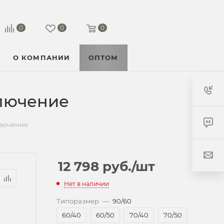
0
0
0
О КОМПАНИИ
ОПТОМ
ключение
ключение
12 798
руб.
/шт
Нет в наличии
Типоразмер
—
90/60
60/40
60/50
70/40
70/50