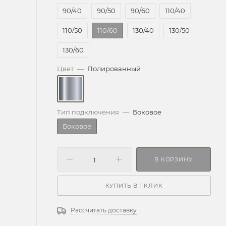
90/40
90/50
90/60
110/40
110/50
110/60
130/40
130/50
130/60
Цвет
—
Полированный
Тип подключения
—
Боковое
Боковое
В КОРЗИНУ
КУПИТЬ В 1 КЛИК
Рассчитать доставку