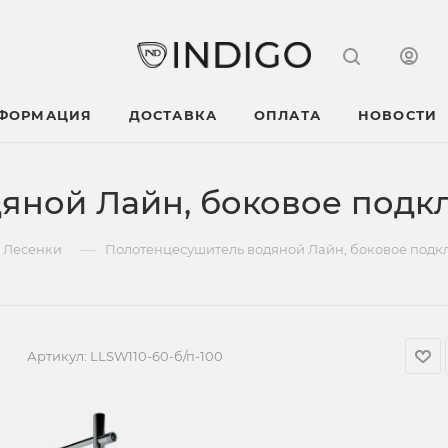
НФОРМАЦИЯ
ДОСТАВКА
ОПЛАТА
НОВОСТИ
яной Лайн, боковое под
—
Лесенки
Полотенцесушитель водяной Лайн, боковое под
Артикул:
LLSW110-60-б/п-100