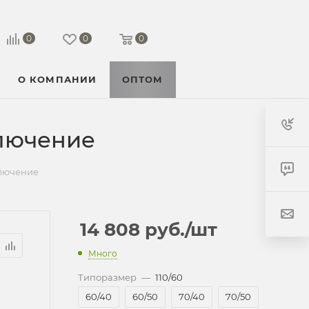
0
0
0
О КОМПАНИИ
ОПТОМ
ключение
ключение
14 808
руб.
/шт
Много
Типоразмер
—
110/60
60/40
60/50
70/40
70/50