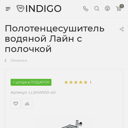
0
Полотенцесушитель
водяной Лайн с
полочкой
Лесенки
+ штора в ПОДАРОК
1
Артикул:
LLSHW100-40