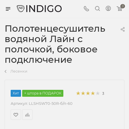
0
Полотенцесушитель
водяной Лайн с
полочкой, боковое
подключение
Лесенки
Хит
+ штора в ПОДАРОК
3
Артикул:
LLSHSW70-50R-б/п-60