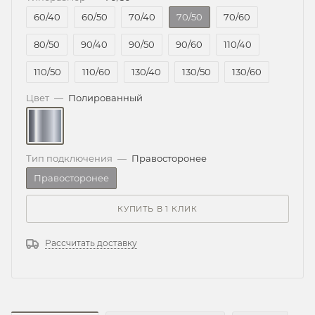
60/40
60/50
70/40
70/50
70/60
80/50
90/40
90/50
90/60
110/40
110/50
110/60
130/40
130/50
130/60
Цвет
—
Полированный
Тип подключения
—
Правосторонее
Правосторонее
КУПИТЬ В 1 КЛИК
Рассчитать доставку