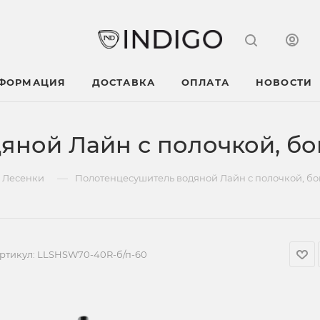
НФОРМАЦИЯ
ДОСТАВКА
ОПЛАТА
НОВОСТИ
яной Лайн с полочкой, б
—
Лесенки
Полотенцесушитель водяной Лайн с полочкой, б
ртикул:
LLSHSW70-40R-б/п-60