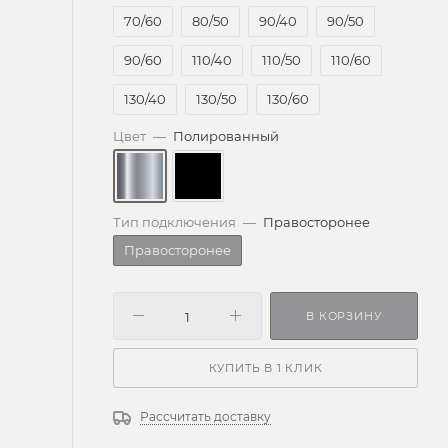
70/60
80/50
90/40
90/50
90/60
110/40
110/50
110/60
130/40
130/50
130/60
Цвет
—
Полированный
Тип подключения
—
Правосторонее
Правосторонее
В КОРЗИНУ
КУПИТЬ В 1 КЛИК
Рассчитать доставку