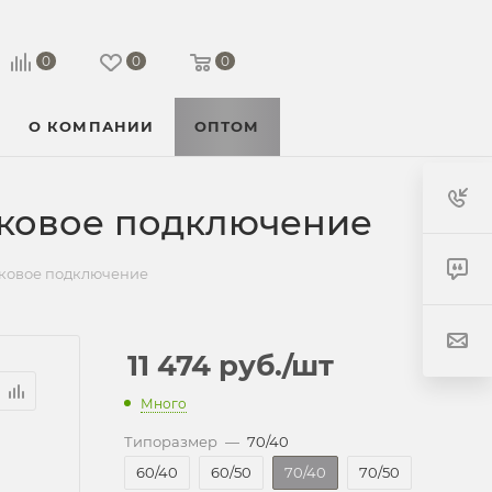
0
0
0
О КОМПАНИИ
ОПТОМ
оковое подключение
оковое подключение
11 474
руб.
/шт
Много
Типоразмер
—
70/40
60/40
60/50
70/40
70/50