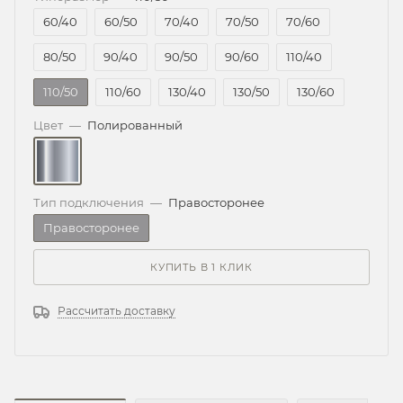
60/40
60/50
70/40
70/50
70/60
80/50
90/40
90/50
90/60
110/40
110/50
110/60
130/40
130/50
130/60
Цвет
—
Полированный
Тип подключения
—
Правосторонее
Правосторонее
КУПИТЬ В 1 КЛИК
Рассчитать доставку