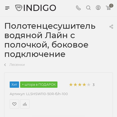
0
Полотенцесушитель
водяной Лайн с
полочкой, боковое
подключение
Лесенки
Хит
+ штора в ПОДАРОК
3
Артикул:
LLSHSW110-50R-б/п-100