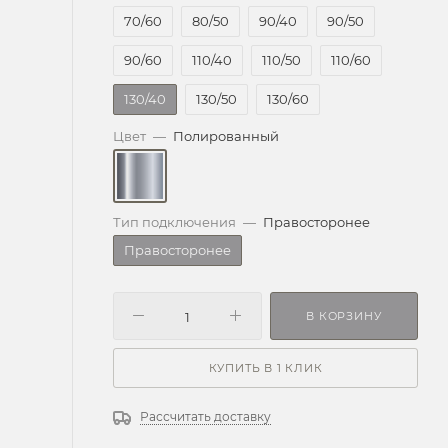
70/60
80/50
90/40
90/50
90/60
110/40
110/50
110/60
130/40
130/50
130/60
Цвет
—
Полированный
Тип подключения
—
Правосторонее
Правосторонее
В КОРЗИНУ
КУПИТЬ В 1 КЛИК
Рассчитать доставку