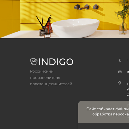
Российский
i
производитель
г
полотенцесушителей
у
Сайт собирает файлы 
обработки персона