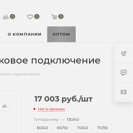
0
0
0
О КОМПАНИИ
ОПТОМ
оковое подключение
оковое подключение
17 003
руб.
/шт
Нет в наличии
Типоразмер
—
130/40
60/40
60/50
70/40
70/50