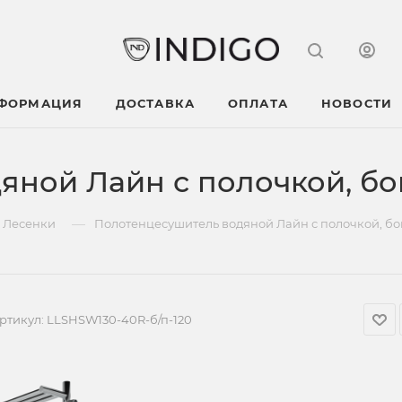
НФОРМАЦИЯ
ДОСТАВКА
ОПЛАТА
НОВОСТИ
яной Лайн с полочкой, б
—
Лесенки
Полотенцесушитель водяной Лайн с полочкой, б
ртикул:
LLSHSW130-40R-б/п-120