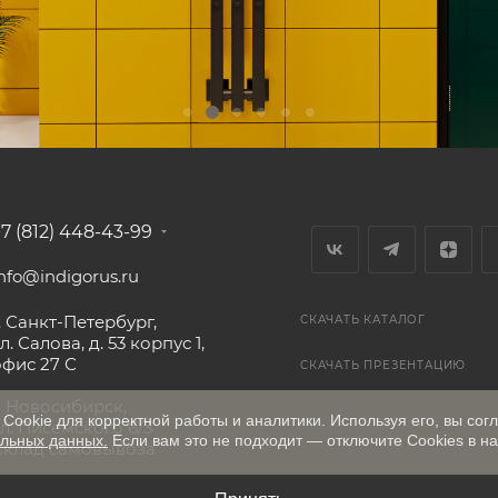
+7 (812) 448-43-99
nfo@indigorus.ru
. Санкт-Петербург,
СКАЧАТЬ КАТАЛОГ
л. Салова, д. 53 корпус 1,
офис 27 С
СКАЧАТЬ ПРЕЗЕНТАЦИЮ
г. Новосибирск,
Cookie для корректной работы и аналитики. Используя его, вы сог
ул. Писемского 6/3
льных данных.
Если вам это не подходит — отключите Cookies в на
Склад самовывоза